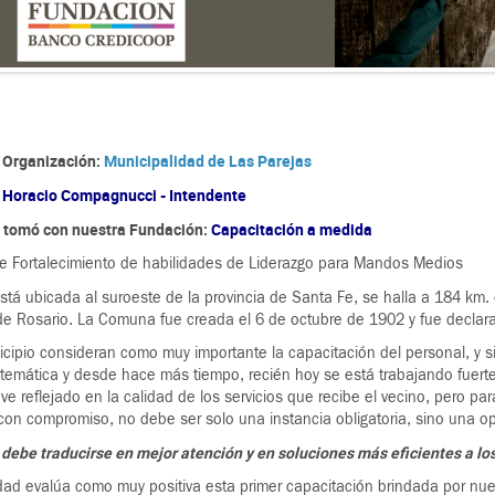
 Organización:
Municipalidad de Las Parejas
:
Horacio Compagnucci - Intendente
e tomó con nuestra Fundación:
Capacitación a medida
de Fortalecimiento de habilidades de Liderazgo para Mandos Medios
stá ubicada al suroeste de la provincia de Santa Fe, se halla a 184 km. d
de Rosario. La Comuna fue creada el 6 de octubre de 1902 y fue declar
cipio consideran como muy importante la capacitación del personal, y 
temática y desde hace más tiempo, recién hoy se está trabajando fuert
ve reflejado en la calidad de los servicios que recibe el vecino, pero par
con compromiso, no debe ser solo una instancia obligatoria, sino una o
debe traducirse en mejor atención y en soluciones más eficientes a l
dad evalúa como muy positiva esta primer capacitación brindada por nu