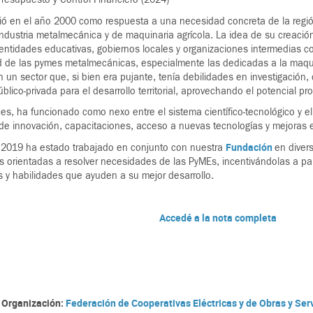
ió en el año 2000 como respuesta a una necesidad concreta de la región
industria metalmecánica y de maquinaria agrícola. La idea de su creación 
entidades educativas, gobiernos locales y organizaciones intermedias con
d de las pymes metalmecánicas, especialmente las dedicadas a la maqui
 un sector que, si bien era pujante, tenía debilidades en investigación, 
úblico-privada para el desarrollo territorial, aprovechando el potencial pr
s, ha funcionado como nexo entre el sistema científico-tecnológico y el s
de innovación, capacitaciones, acceso a nuevas tecnologías y mejoras en
Fundación
 2019 ha estado trabajado en conjunto con nuestra
en diver
s orientadas a resolver necesidades de las PyMEs, incentivándolas a par
 y habilidades que ayuden a su mejor desarrollo.
Accedé a la nota completa
 Organización:
Federación de Cooperativas Eléctricas y de Obras y Serv