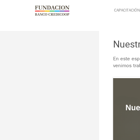
Pasar al contenido principal
Jump to main content
CAPACITACIÓN
Nuest
En este esp
venimos tra