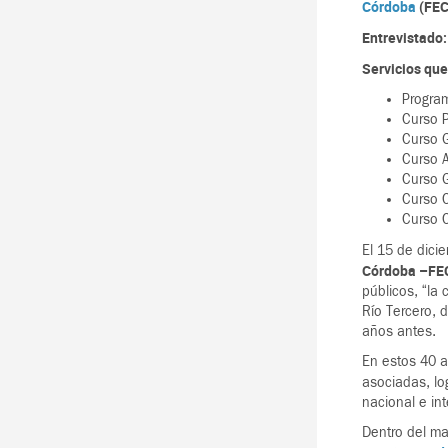
Córdoba
(FE
Entrevistado
Servicios qu
Progra
Curso P
Curso G
Curso A
Curso G
Curso C
Curso C
El 15 de dici
Córdoba –FE
públicos, “la
Río Tercero, 
años antes.
En estos 40 a
asociadas, lo
nacional e in
Dentro del ma