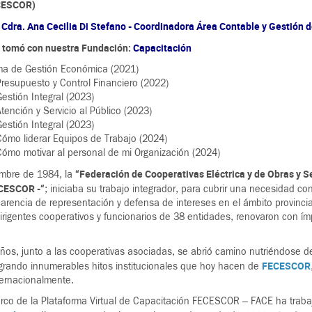
CESCOR)
:
Cdra. Ana Cecilia Di Stefano - Coordinadora Área Contable y Gestión 
e tomó con nuestra Fundación:
Capacitación
ma de Gestión Económica (2021)
resupuesto y Control Financiero (2022)
estión Integral (2023)
tención y Servicio al Público (2023)
estión Integral (2023)
ómo liderar Equipos de Trabajo (2024)
ómo motivar al personal de mi Organización (2024)
“Federación de Cooperativas Eléctrica y de Obras y Se
embre de 1984, la
CESCOR -“
; iniciaba su trabajo integrador, para cubrir una necesidad co
 carencia de representación y defensa de intereses en el ámbito provinci
dirigentes cooperativos y funcionarios de 38 entidades, renovaron con í
ños, junto a las cooperativas asociadas, se abrió camino nutriéndose de
FECESCOR
grando innumerables hitos institucionales que hoy hacen de
ternacionalmente.
rco de la Plataforma Virtual de Capacitación FECESCOR – FACE ha trab